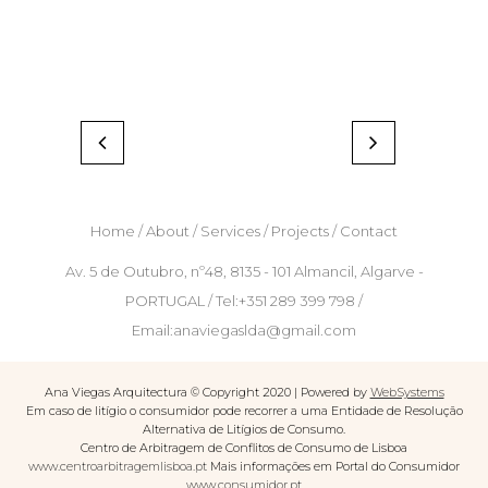
Home
/
About
/
Services
/
Projects
/
Contact
Av. 5 de Outubro, nº48, 8135 - 101 Almancil, Algarve -
PORTUGAL /
Tel:+351 289 399 798
/
Email:anaviegaslda@gmail.com
Ana Viegas Arquitectura © Copyright 2020 | Powered by
WebSystems
Em caso de litígio o consumidor pode recorrer a uma Entidade de Resolução
Alternativa de Litígios de Consumo.
Centro de Arbitragem de Conflitos de Consumo de Lisboa
www.centroarbitragemlisboa.pt
Mais informações em Portal do Consumidor
www.consumidor.pt